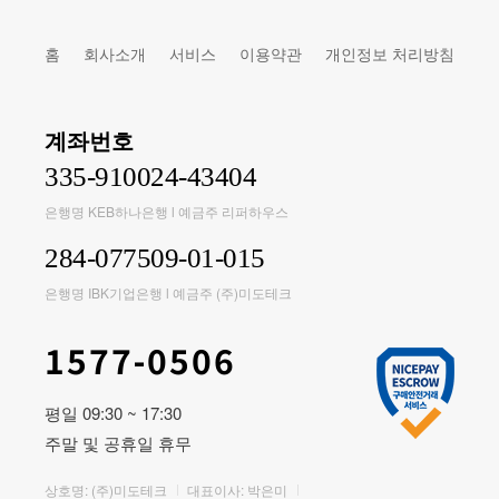
홈
회사소개
서비스
이용약관
개인정보 처리방침
계좌번호
335-910024-43404
은행명 KEB하나은행 l 예금주 리퍼하우스
284-077509-01-015
은행명 IBK기업은행 l 예금주 (주)미도테크
1577-0506
평일 09:30 ~ 17:30
주말 및 공휴일 휴무
상호명: (주)미도테크
대표이사: 박은미