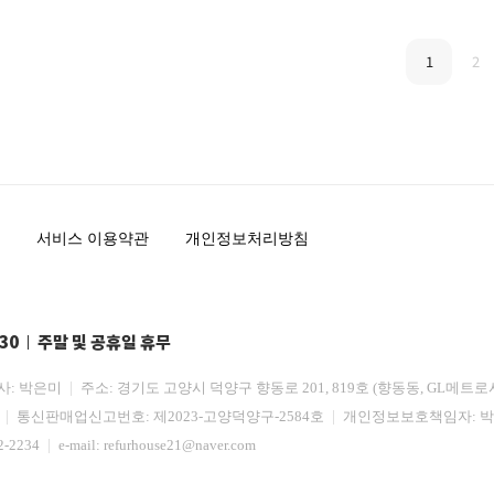
1
2
서비스 이용약관
개인정보처리방침
:30
주말 및 공휴일 휴무
사: 박은미
주소: 경기도 고양시 덕양구 향동로 201, 819호 (향동동, GL메트로
3
통신판매업신고번호: 제2023-고양덕양구-2584호
개인정보보호책임자: 
2-2234
e-mail:
refurhouse21@naver.com