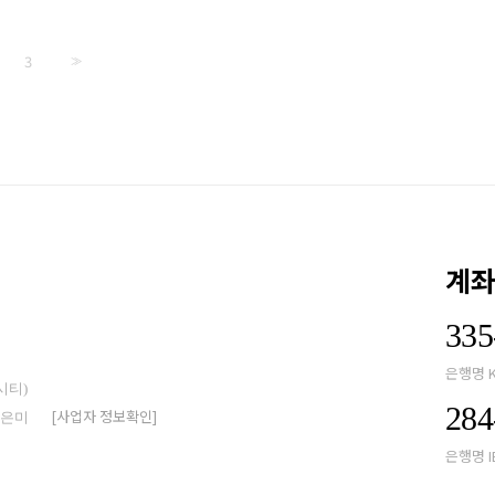
3
>>
계
335
은행명 
시티)
284
[사업자 정보확인]
박은미
은행명 I