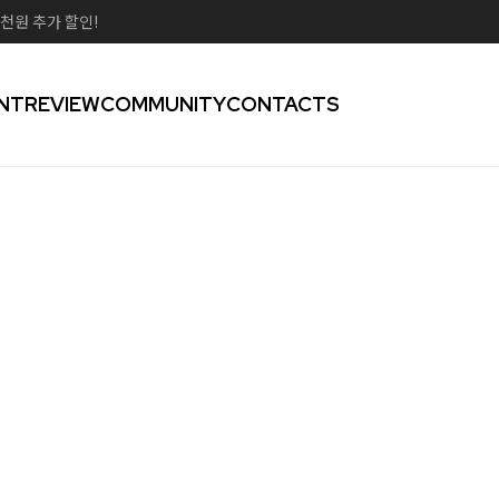
천원 추가 할인!
NT
REVIEW
COMMUNITY
CONTACTS