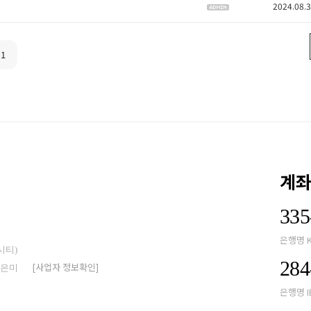
2024.08.
1
계
335
은행명 
시티)
284
[사업자 정보확인]
박은미
은행명 I