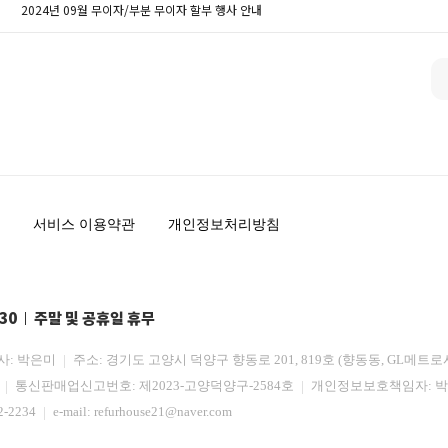
2024년 09월 무이자/부분 무이자 할부 행사 안내
서비스 이용약관
개인정보처리방침
:30
주말 및 공휴일 휴무
사: 박은미
주소: 경기도 고양시 덕양구 향동로 201, 819호 (향동동, GL메트로
3
통신판매업신고번호: 제2023-고양덕양구-2584호
개인정보보호책임자: 
2-2234
e-mail:
refurhouse21@naver.com