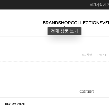
회원가입 시 2
BRAND
SHOP
COLLECTION
EVE
공지사항
EVENT
CONTENT
REVIEW EVENT