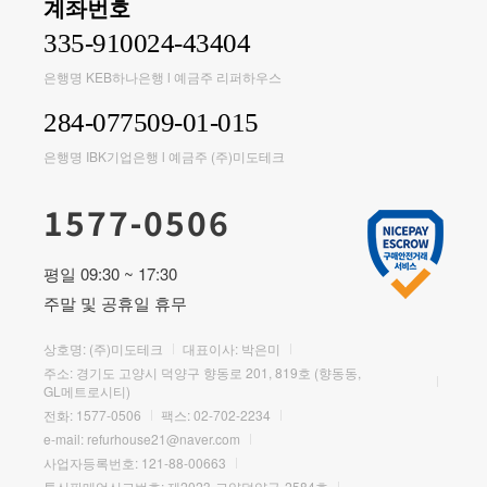
계좌번호
335-910024-43404
은행명 KEB하나은행 l 예금주 리퍼하우스
284-077509-01-015
은행명 IBK기업은행 l 예금주 (주)미도테크
1577-0506
평일 09:30 ~ 17:30
주말 및 공휴일 휴무
상호명: (주)미도테크
대표이사: 박은미
주소: 경기도 고양시 덕양구 향동로 201, 819호 (향동동,
GL메트로시티)
전화:
1577-0506
팩스: 02-702-2234
e-mail:
refurhouse21@naver.com
사업자등록번호: 121-88-00663
통신판매업신고번호: 제2023-고양덕양구-2584호