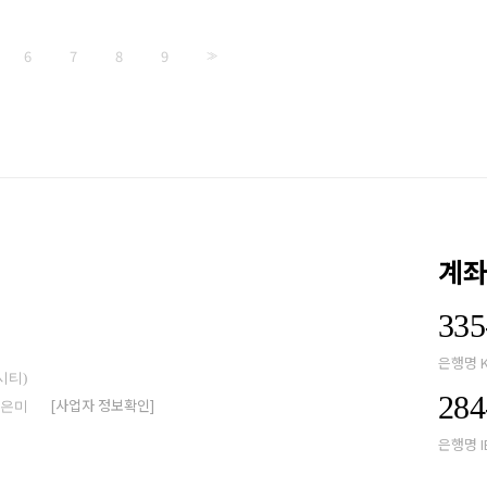
6
7
8
9
>>
계
335
은행명 
시티)
284
[사업자 정보확인]
박은미
은행명 I