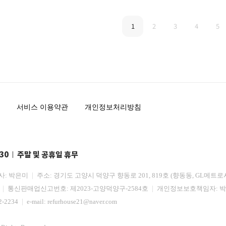
1
2
3
4
5
서비스 이용약관
개인정보처리방침
:30
주말 및 공휴일 휴무
사: 박은미
주소: 경기도 고양시 덕양구 향동로 201, 819호 (향동동, GL메트로
3
통신판매업신고번호: 제2023-고양덕양구-2584호
개인정보보호책임자: 
2-2234
e-mail:
refurhouse21@naver.com