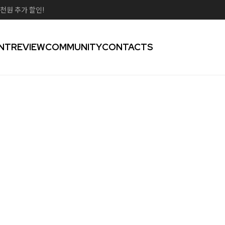
천원 추가 할인!
NT
REVIEW
COMMUNITY
CONTACTS