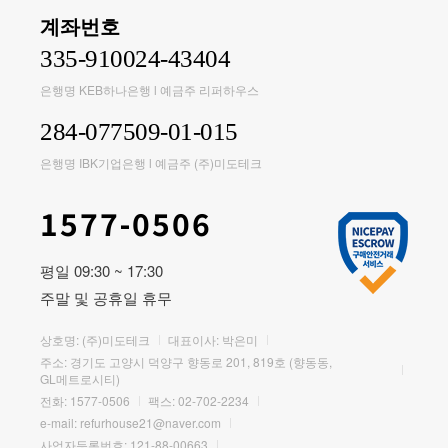
계좌번호
335-910024-43404
은행명 KEB하나은행 l 예금주 리퍼하우스
284-077509-01-015
은행명 IBK기업은행 l 예금주 (주)미도테크
1577-0506
평일 09:30 ~ 17:30
주말 및 공휴일 휴무
상호명: (주)미도테크
대표이사: 박은미
주소: 경기도 고양시 덕양구 향동로 201, 819호 (향동동,
GL메트로시티)
전화:
1577-0506
팩스: 02-702-2234
e-mail:
refurhouse21@naver.com
사업자등록번호: 121-88-00663