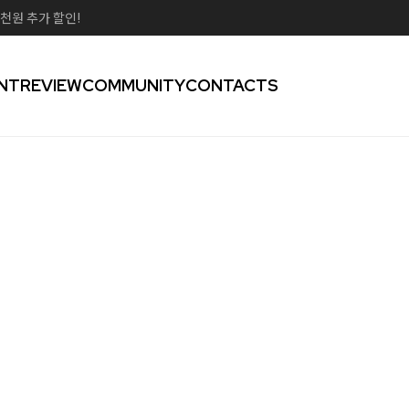
천원 추가 할인!
NT
REVIEW
COMMUNITY
CONTACTS