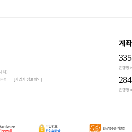
계
335
은행명 
시티)
284
[사업자 정보확인]
박은미
은행명 I