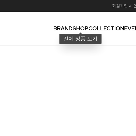
회원가입 시 2
BRAND
SHOP
COLLECTION
EVE