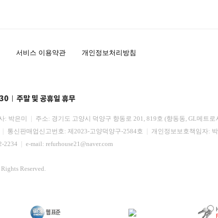
서비스 이용약관
개인정보처리방침
:30
주말 및 공휴일 휴무
사: 박은미
주소: 경기도 고양시 덕양구 향동로 201, 819호 (향동동, GL메트로
3
통신판매업신고번호: 제2023-고양덕양구-2584호
개인정보보호책임자: 
2-2234
e-mail:
refurhouse21@naver.com
ights Reserved.