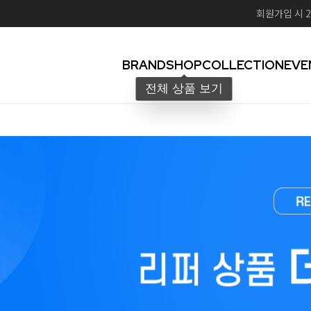
회원가입 시 2
BRAND
SHOP
COLLECTION
EVE