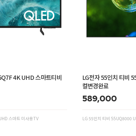
55Q7F 4K UHD 스마트티비
LG전자 55인치 티비 55
컬변경완료
589,000
K UHD 스마트 미사용TV
LG 55인치 티비 55UQ8000