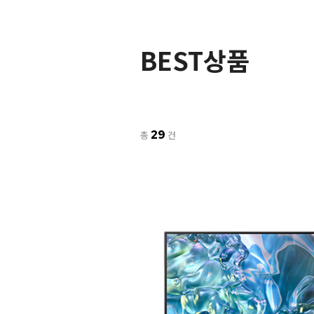
BEST상품
29
총
건