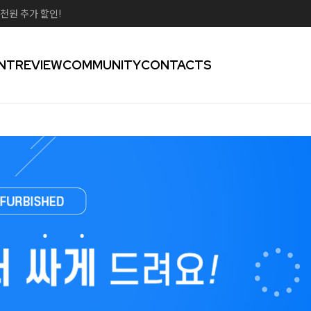
천원 추가 할인!
NT
REVIEW
COMMUNITY
CONTACTS