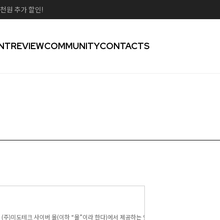
천원 추가 할인!
NT
REVIEW
COMMUNITY
CONTACTS