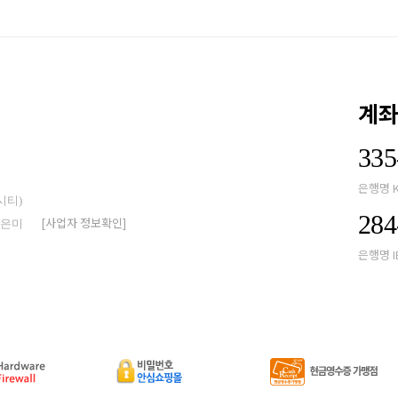
계
335
은행명 
시티)
284
[사업자 정보확인]
박은미
은행명 I