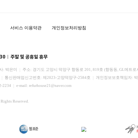
서비스 이용약관
개인정보처리방침
:30
주말 및 공휴일 휴무
사: 박은미
주소: 경기도 고양시 덕양구 향동로 201, 819호 (향동동, GL메트로
3
통신판매업신고번호: 제2023-고양덕양구-2584호
개인정보보호책임자: 
2-2234
e-mail:
refurhouse21@naver.com
ights Reserved.