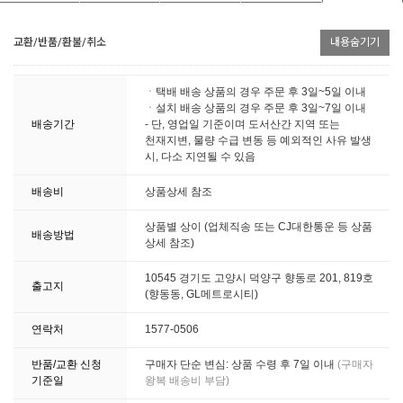
교환/반품/환불/취소
내용숨기기
ㆍ택배 배송 상품의 경우 주문 후 3일~5일 이내
ㆍ설치 배송 상품의 경우 주문 후 3일~7일 이내
배송기간
- 단, 영업일 기준이며 도서산간 지역 또는
천재지변, 물량 수급 변동 등 예외적인 사유 발생
시, 다소 지연될 수 있음
배송비
상품상세 참조
상품별 상이 (업체직송 또는 CJ대한통운 등 상품
배송방법
상세 참조)
10545 경기도 고양시 덕양구 향동로 201, 819호
출고지
(향동동, GL메트로시티)
연락처
1577-0506
반품/교환 신청
구매자 단순 변심: 상품 수령 후 7일 이내
(구매자
기준일
왕복 배송비 부담)