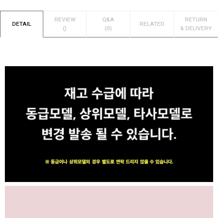
REVIEW
Q&A
RETURN
DETAIL
RELATED
()
(0)
& DELIVERY