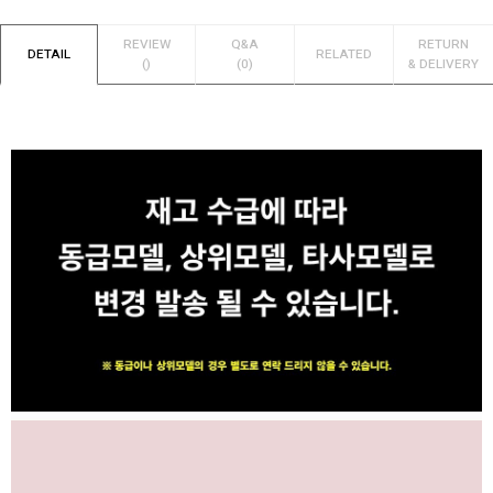
REVIEW
Q&A
RETURN
DETAIL
RELATED
()
(0)
& DELIVERY