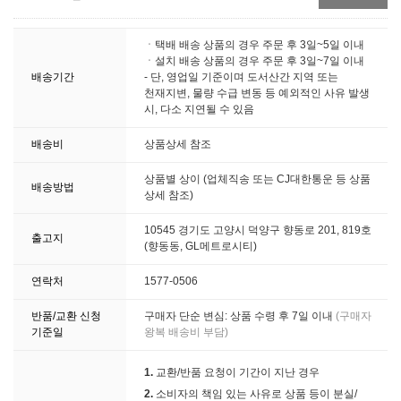
ㆍ택배 배송 상품의 경우 주문 후 3일~5일 이내
ㆍ설치 배송 상품의 경우 주문 후 3일~7일 이내
배송기간
- 단, 영업일 기준이며 도서산간 지역 또는
천재지변, 물량 수급 변동 등 예외적인 사유 발생
시, 다소 지연될 수 있음
배송비
상품상세 참조
상품별 상이 (업체직송 또는 CJ대한통운 등 상품
배송방법
상세 참조)
10545 경기도 고양시 덕양구 향동로 201, 819호
출고지
(향동동, GL메트로시티)
연락처
1577-0506
반품/교환 신청
구매자 단순 변심: 상품 수령 후 7일 이내
(구매자
기준일
왕복 배송비 부담)
1.
교환/반품 요청이 기간이 지난 경우
2.
소비자의 책임 있는 사유로 상품 등이 분실/