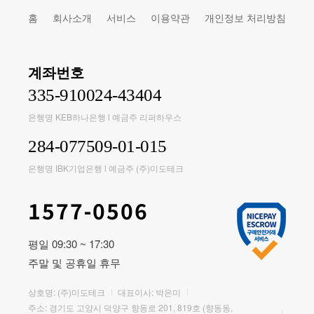
홈
회사소개
서비스
이용약관
개인정보 처리방침
계좌번호
335-910024-43404
은행명 KEB하나은행 l 예금주 리퍼하우스
284-077509-01-015
은행명 IBK기업은행 l 예금주 (주)미도테크
1577-0506
평일 09:30 ~ 17:30
주말 및 공휴일 휴무
상호명: (주)미도테크
대표이사: 박은미
주소: 경기도 고양시 덕양구 향동로 201, 819호 (향동동,