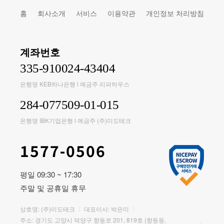
홈
회사소개
서비스
이용약관
개인정보 처리방침
계좌번호
335-910024-43404
은행명 KEB하나은행 l 예금주 리퍼하우스
284-077509-01-015
은행명 IBK기업은행 l 예금주 (주)미도테크
1577-0506
평일 09:30 ~ 17:30
주말 및 공휴일 휴무
상호명: (주)미도테크
대표이사: 박은미
주소: 경기도 고양시 덕양구 향동로 201, 819호 (향동동,